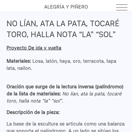
ALEGRÍA Y PIÑERO
NO LÍAN, ATA LA PATA, TOCARÉ
TORO, HALLA NOTA “LA” “SOL”
Proyecto De ida y vuelta
Materiales:
Losa, latón, haya, oro, terracota, tapa
lata, nailon.
Oración que surge de la lectura inversa (palíndromo)
de la lista de materiales:
No lían, ata la pata, tocaré
toro, halla nota “la” “sol”.
Descripción de la pieza:
La base de la escultura se articula como una balanza
que soporta el palíndromo. A un lado se sitúan los