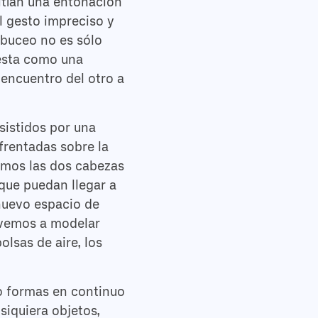
itían una entonación
el gesto impreciso y
albuceo no es sólo
esta como una
encuentro del otro a
istidos por una
frentadas sobre la
amos las dos cabezas
que puedan llegar a
nuevo espacio de
lvemos a modelar
lsas de aire, los
o formas en continuo
siquiera objetos,