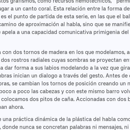
 Estos grafismos, como recursos nemotécnicos, perm
ugar a un canto coral. Esta relación entre la forma d
es el punto de partida de esta serie, en las que el b
amino de aproximación al habla, sino que se manifi
 apela a una capacidad comunicativa primigenia del 
 con dos tornos de madera en los que modelamos, as
 dos rostros radiales cuyas sombras se proyectan en
 dar forma a sus labios modelando a la vez que gir
ras inician un dialogo a través del gesto. Antes de 
bras, se cambian los tornos de posición creando un 
poco a poco las cabezas y con este mismo barro vo
 colocamos dos pitos de caña. Accionadas con dos bo
an ahora.
 una práctica dinámica de la plástica del habla com
, donde nunca se concretan palabras ni mensajes, ni 