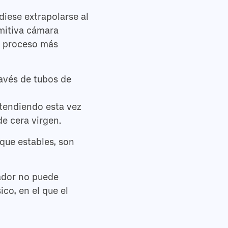
diese extrapolarse al
imitiva cámara
n proceso más
ravés de tubos de
tendiendo esta vez
e cera virgen.
nque estables, son
tador no puede
co, en el que el