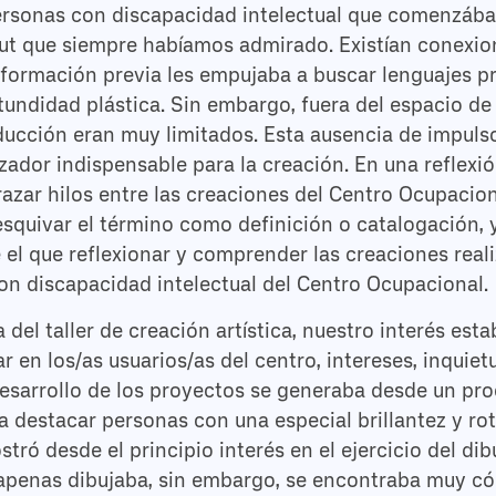
personas con discapacidad intelectual que comenzáb
ut que siempre habíamos admirado. Existían conexione
de formación previa les empujaba a buscar lenguajes 
undidad plástica. Sin embargo, fuera del espacio de t
cción eran muy limitados. Esta ausencia de impulso 
zador indispensable para la creación. En una reflexió
razar hilos entre las creaciones del Centro Ocupacion
esquivar el término como definición o catalogación,
el que reflexionar y comprender las creaciones real
n discapacidad intelectual del Centro Ocupacional.
 del taller de creación artística, nuestro interés es
 en los/as usuarios/as del centro, intereses, inquiet
 desarrollo de los proyectos se generaba desde un pro
destacar personas con una especial brillantez y rot
ró desde el principio interés en el ejercicio del dib
, apenas dibujaba, sin embargo, se encontraba muy c