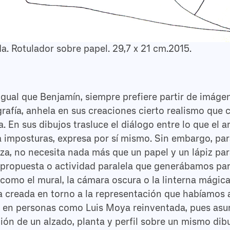
da. Rotulador sobre papel. 29,7 x 21 cm.2015.
gual que Benjamín, siempre prefiere partir de imágen
grafía, anhela en sus creaciones cierto realismo que 
. En sus dibujos trasluce el diálogo entre lo que el a
 a imposturas, expresa por sí mismo. Sin embargo, p
za, no necesita nada más que un papel y un lápiz par
 propuesta o actividad paralela que generábamos para
 como el mural, la cámara oscura o la linterna mági
a creada en torno a la representación que habíamos 
a en personas como Luis Moya reinventada, pues as
ión de un alzado, planta y perfil sobre un mismo dibu