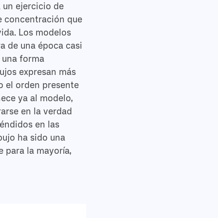
 un ejercicio de
de concentración que
 vida. Los modelos
ra de una época casi
e una forma
bujos expresan más
do el orden presente
nece ya al modelo,
rarse en la verdad
léndidos en las
bujo ha sido una
e para la mayoría,