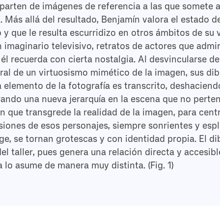
parten de imágenes de referencia a las que somete a
. Más allá del resultado, Benjamín valora el estado 
o y que le resulta escurridizo en otros ámbitos de su
 imaginario televisivo, retratos de actores que admi
él recuerda con cierta nostalgia. Al desvincularse d
al de un virtuosismo mimético de la imagen, sus di
da elemento de la fotografía es transcrito, deshacien
ando una nueva jerarquía en la escena que no perte
n que transgrede la realidad de la imagen, para cent
esiones de esos personajes, siempre sonrientes y esp
ge, se tornan grotescas y con identidad propia. El di
l taller, pues genera una relación directa y accesibl
lo asume de manera muy distinta. (Fig. 1)