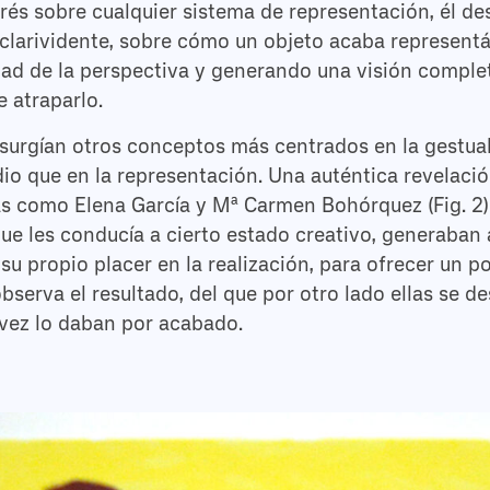
rés sobre cualquier sistema de representación, él de
clarividente, sobre cómo un objeto acaba representá
dad de la perspectiva y generando una visión complet
e atraparlo.
a surgían otros conceptos más centrados en la gestual
io que en la representación. Una auténtica revelació
s como Elena García y Mª Carmen Bohórquez (Fig. 2)
que les conducía a cierto estado creativo, generaban
su propio placer en la realización, para ofrecer un p
observa el resultado, del que por otro lado ellas se d
ez lo daban por acabado.