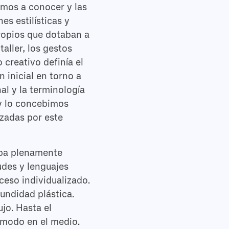
amos a conocer y las
s estilísticas y
propios que dotaban a
aller, los gestos
creativo definía el
n inicial en torno a
al y la terminología
 y lo concebimos
izadas por este
taba plenamente
udes y lenguajes
ceso individualizado.
undidad plástica.
ujo. Hasta el
ómodo en el medio.