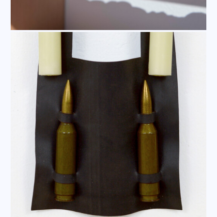
anima la serpiente. En este juego de equilibrios, el
lenguaje sometido al tropo conjura escenas que
surgen en sus dobleces y giros de sentido; cada
palabra está por ella y por otra al mismo tiempo;
cada material es irremplazable y ocupa su lugar
exacto.”