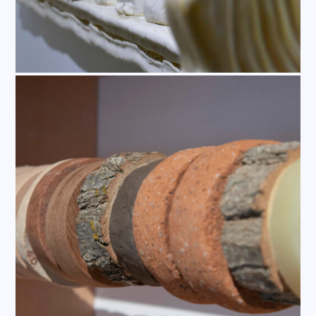
sobre el habla, Alegría y Piñero comienzan para
De
ida y vuelta
una nueva línea de investigación en
torno a la figuración del lenguaje.
“Comenzamos a encontrar imágenes en la lectura
inversa de la palabra que designa el material: una
exclamación en el “hierro”: “¡oh, rey!”, y nos invade
la necesidad de encontrar esas otras imágenes que
se esconden en el cuerpo del lenguaje y que el tropo
parece desvelar.
Ej:
< Haya, rama, led, lana, caoba, ládano, lámina /
Anímalo, nada la boa, canal de la mar halla > A partir
de este palíndromo creamos una estructura de haya
y caoba y un canal de agua. Una boa, dibujada con
lana y pintada con ládano (resina jara) sobre una
lámina retroiluminada con leds, se refleja sobre la
superficie de las olas cuyo sinuoso movimiento