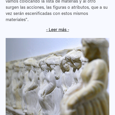
vamos colocando la lista de materias y al otro
surgen las acciones, las figuras o atributos, que a su
vez serán escenificadas con estos mismos
materiales”.
- Leer más -
Desde hace más de una década, Alegría y Piñero
trabajan de forma conjunta desarrollando proyectos
de largo recorrido. Desde sus inicios, el artificio
mecánico, óptico y sonoro condiciona sus procesos
a una planificación rigurosamente racional, una
estricta disciplina que sustenta el juego y ofrece un
contexto coherente en el que desplegar la fantasía.
En su obra el aparato mecánico se concibe como
tropo capaz de someter a la imagen a través de
constricciones que extenúan la representación,
distorsionan la realidad percibida y generan dobles
en cuyos pliegues se revelan verdades ocultas.
En esta línea, y partiendo de sus últimos trabajos