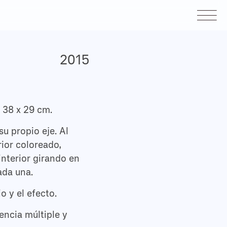
2015
x 38 x 29 cm.
u propio eje. Al
rior coloreado,
nterior girando en
ada una.
o y el efecto.
encia múltiple y